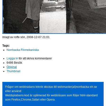
Inlagt av
roffe
sön, 2008-12-07 21:01
Tags:
Norrbacka Finmekaniska
Logga in
för att skriva kommentarer
6486 Besök
Original
Thumbnail
Frågor om webbsidans teknik skickas till webmaster(at)norrbacka-eh.se
eller använd
http://www.norrbacka-eh.se/?q=contact
Webbplatsens kod är optimerad för webbläsare som följer html-standard
som Firefox,Chrome,Safari eller Opera.