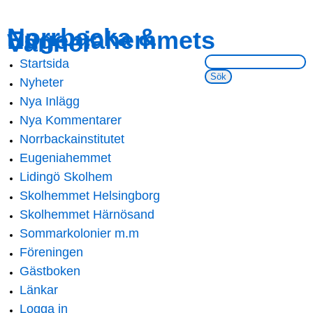
Skip to
Skip to
Norrbacka &
Eugeniahemmets
main
navigation
Vänner
content
Sök på webbsidan:
Startsida
Main menu
Nyheter
Nya Inlägg
Nya Kommentarer
Norrbackainstitutet
Eugeniahemmet
Lidingö Skolhem
Skolhemmet Helsingborg
Skolhemmet Härnösand
Sommarkolonier m.m
Föreningen
Gästboken
Länkar
Logga in