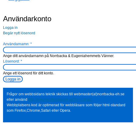
Användarkonto
Logga in
Begär nytt lösenord
Användarnamn:
*
Ange ditt användarnamn på Norrbacka & Eugeniahemmets Vänner.
Lösenord:
*
Ange ett lösenord för ditt konto.
Frågor om webbsidans teknik skickas till webmaster(at)norrbacka-eh.se
eller använd
http://www.norrbacka-eh.se/?q=contact
Webbplatsens kod är optimerad för webbläsare som följer html-standard
som Firefox,Chrome,Safari eller Opera.