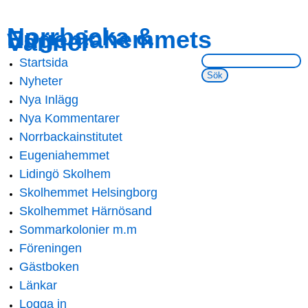
Skip to
Skip to
Norrbacka &
Eugeniahemmets
main
navigation
Vänner
content
Sök på webbsidan:
Startsida
Main menu
Nyheter
Nya Inlägg
Nya Kommentarer
Norrbackainstitutet
Eugeniahemmet
Lidingö Skolhem
Skolhemmet Helsingborg
Skolhemmet Härnösand
Sommarkolonier m.m
Föreningen
Gästboken
Länkar
Logga in