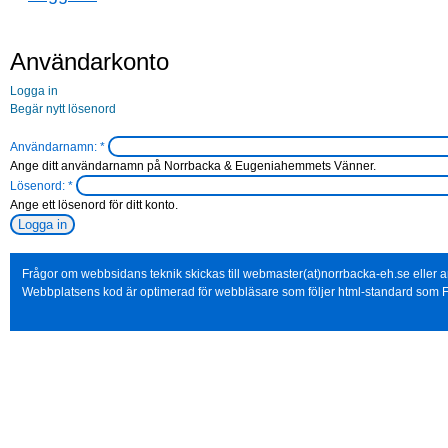
Användarkonto
Logga in
Begär nytt lösenord
Användarnamn:
*
Ange ditt användarnamn på Norrbacka & Eugeniahemmets Vänner.
Lösenord:
*
Ange ett lösenord för ditt konto.
Frågor om webbsidans teknik skickas till webmaster(at)norrbacka-eh.se eller
Webbplatsens kod är optimerad för webbläsare som följer html-standard som F