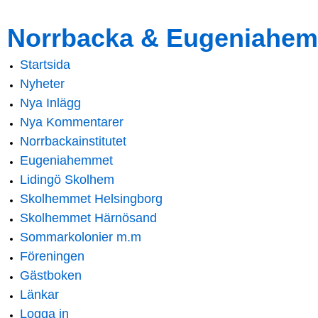
Skip to
Skip to
Norrbacka & Eugeniahem
main
navigation
content
Startsida
Main menu
Nyheter
Nya Inlägg
Nya Kommentarer
Norrbackainstitutet
Eugeniahemmet
Lidingö Skolhem
Skolhemmet Helsingborg
Skolhemmet Härnösand
Sommarkolonier m.m
Föreningen
Gästboken
Länkar
Logga in