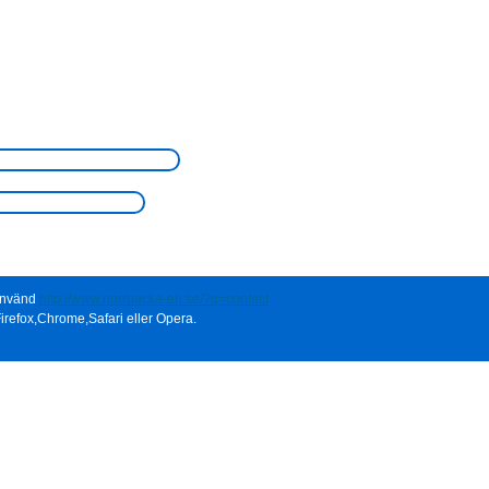
 använd
http://www.norrbacka-eh.se/?q=contact
irefox,Chrome,Safari eller Opera.