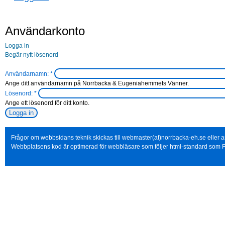
Användarkonto
Logga in
Begär nytt lösenord
Användarnamn:
*
Ange ditt användarnamn på Norrbacka & Eugeniahemmets Vänner.
Lösenord:
*
Ange ett lösenord för ditt konto.
Frågor om webbsidans teknik skickas till webmaster(at)norrbacka-eh.se eller
Webbplatsens kod är optimerad för webbläsare som följer html-standard som F