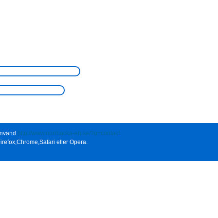
 använd
http://www.norrbacka-eh.se/?q=contact
irefox,Chrome,Safari eller Opera.