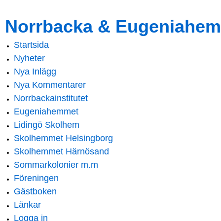
Skip to
Skip to
Norrbacka & Eugeniahem
main
navigation
content
Startsida
Main menu
Nyheter
Nya Inlägg
Nya Kommentarer
Norrbackainstitutet
Eugeniahemmet
Lidingö Skolhem
Skolhemmet Helsingborg
Skolhemmet Härnösand
Sommarkolonier m.m
Föreningen
Gästboken
Länkar
Logga in