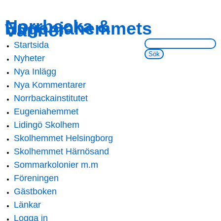
Skip to
Skip to
Norrbacka &
Eugeniahemmets
main
navigation
Vänner
content
Sök på webbsidan:
Startsida
Main menu
Nyheter
Nya Inlägg
Nya Kommentarer
Norrbackainstitutet
Eugeniahemmet
Lidingö Skolhem
Skolhemmet Helsingborg
Skolhemmet Härnösand
Sommarkolonier m.m
Föreningen
Gästboken
Länkar
Logga in