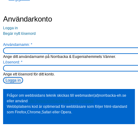
Användarkonto
Logga in
Begär nytt lösenord
Användarnamn:
*
Ange ditt användarnamn på Norrbacka & Eugeniahemmets Vänner.
Lösenord:
*
Ange ett lösenord för ditt konto.
Frågor om webbsidans teknik skickas till webmaster(at)norrbacka-eh.se
eller använd
http://www.norrbacka-eh.se/?q=contact
Webbplatsens kod är optimerad för webbläsare som följer html-standard
som Firefox,Chrome,Safari eller Opera.