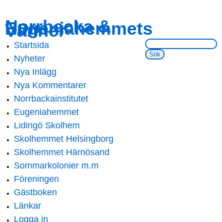
Skip to
Skip to
Norrbacka &
Eugeniahemmets
main
navigation
Vänner
content
Sök på webbsidan:
Startsida
Main menu
Nyheter
Nya Inlägg
Nya Kommentarer
Norrbackainstitutet
Eugeniahemmet
Lidingö Skolhem
Skolhemmet Helsingborg
Skolhemmet Härnösand
Sommarkolonier m.m
Föreningen
Gästboken
Länkar
Logga in