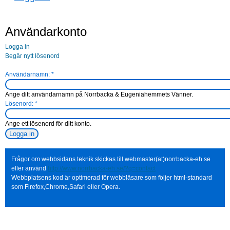
Användarkonto
Logga in
Begär nytt lösenord
Användarnamn:
*
Ange ditt användarnamn på Norrbacka & Eugeniahemmets Vänner.
Lösenord:
*
Ange ett lösenord för ditt konto.
Frågor om webbsidans teknik skickas till webmaster(at)norrbacka-eh.se
eller använd
http://www.norrbacka-eh.se/?q=contact
Webbplatsens kod är optimerad för webbläsare som följer html-standard
som Firefox,Chrome,Safari eller Opera.