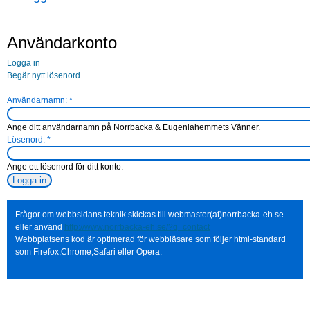
Användarkonto
Logga in
Begär nytt lösenord
Användarnamn:
*
Ange ditt användarnamn på Norrbacka & Eugeniahemmets Vänner.
Lösenord:
*
Ange ett lösenord för ditt konto.
Frågor om webbsidans teknik skickas till webmaster(at)norrbacka-eh.se
eller använd
http://www.norrbacka-eh.se/?q=contact
Webbplatsens kod är optimerad för webbläsare som följer html-standard
som Firefox,Chrome,Safari eller Opera.