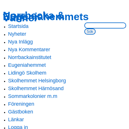
Skip to
Skip to
Norrbacka &
Eugeniahemmets
main
navigation
Vänner
content
Sök på webbsidan:
Startsida
Main menu
Nyheter
Nya Inlägg
Nya Kommentarer
Norrbackainstitutet
Eugeniahemmet
Lidingö Skolhem
Skolhemmet Helsingborg
Skolhemmet Härnösand
Sommarkolonier m.m
Föreningen
Gästboken
Länkar
Logga in