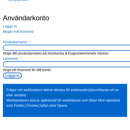
Användarkonto
Logga in
Begär nytt lösenord
Användarnamn:
*
Ange ditt användarnamn på Norrbacka & Eugeniahemmets Vänner.
Lösenord:
*
Ange ett lösenord för ditt konto.
Frågor om webbsidans teknik skickas till webmaster(at)norrbacka-eh.se
eller använd
http://www.norrbacka-eh.se/?q=contact
Webbplatsens kod är optimerad för webbläsare som följer html-standard
som Firefox,Chrome,Safari eller Opera.