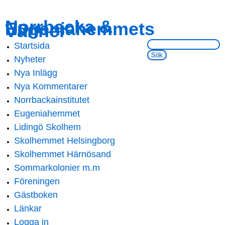
Skip to
Skip to
Norrbacka &
Eugeniahemmets
main
navigation
Vänner
content
Sök på webbsidan:
Startsida
Main menu
Nyheter
Nya Inlägg
Nya Kommentarer
Norrbackainstitutet
Eugeniahemmet
Lidingö Skolhem
Skolhemmet Helsingborg
Skolhemmet Härnösand
Sommarkolonier m.m
Föreningen
Gästboken
Länkar
Logga in