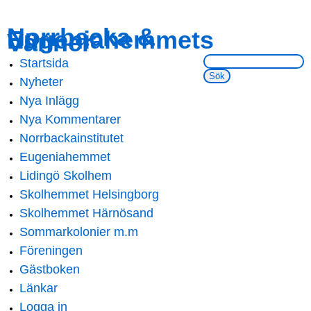
Skip to
Skip to
Norrbacka &
Eugeniahemmets
main
navigation
Vänner
content
Sök på webbsidan:
Startsida
Main menu
Nyheter
Nya Inlägg
Nya Kommentarer
Norrbackainstitutet
Eugeniahemmet
Lidingö Skolhem
Skolhemmet Helsingborg
Skolhemmet Härnösand
Sommarkolonier m.m
Föreningen
Gästboken
Länkar
Logga in