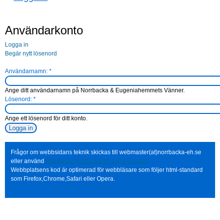
Användarkonto
Logga in
Begär nytt lösenord
Användarnamn:
*
Ange ditt användarnamn på Norrbacka & Eugeniahemmets Vänner.
Lösenord:
*
Ange ett lösenord för ditt konto.
Frågor om webbsidans teknik skickas till webmaster(at)norrbacka-eh.se
eller använd
http://www.norrbacka-eh.se/?q=contact
Webbplatsens kod är optimerad för webbläsare som följer html-standard
som Firefox,Chrome,Safari eller Opera.