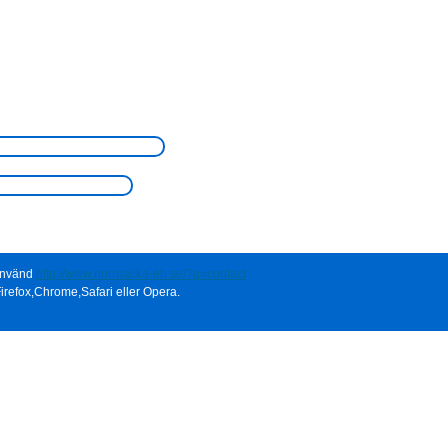
 använd
http://www.norrbacka-eh.se/?q=contact
irefox,Chrome,Safari eller Opera.