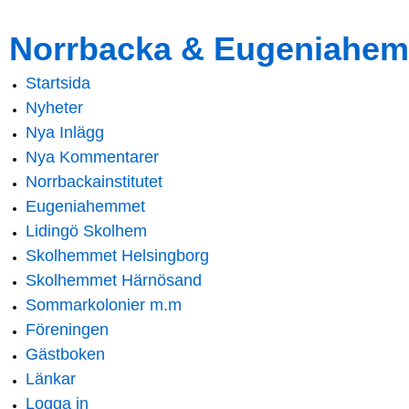
Skip to
Skip to
Norrbacka & Eugeniahem
main
navigation
content
Startsida
Main menu
Nyheter
Nya Inlägg
Nya Kommentarer
Norrbackainstitutet
Eugeniahemmet
Lidingö Skolhem
Skolhemmet Helsingborg
Skolhemmet Härnösand
Sommarkolonier m.m
Föreningen
Gästboken
Länkar
Logga in