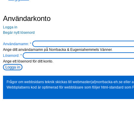
Användarkonto
Logga in
Begär nytt lösenord
Användarnamn:
*
Ange ditt användarnamn på Norrbacka & Eugeniahemmets Vänner.
Lösenord:
*
Ange ett lösenord för ditt konto.
Frågor om webbsidans teknik skickas till webmaster(at)norrbacka-eh.se eller
Webbplatsens kod är optimerad för webbläsare som följer html-standard som F