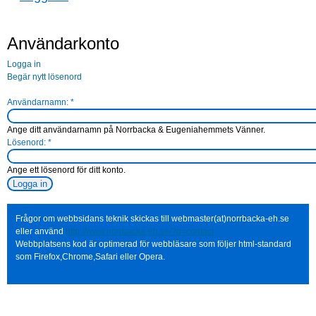
Användarkonto
Logga in
Begär nytt lösenord
Användarnamn:
*
Ange ditt användarnamn på Norrbacka & Eugeniahemmets Vänner.
Lösenord:
*
Ange ett lösenord för ditt konto.
Frågor om webbsidans teknik skickas till webmaster(at)norrbacka-eh.se
eller använd
http://www.norrbacka-eh.se/?q=contact
Webbplatsens kod är optimerad för webbläsare som följer html-standard
som Firefox,Chrome,Safari eller Opera.