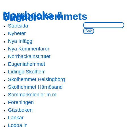
Skip to
Skip to
Norrbacka &
Eugeniahemmets
main
navigation
Vänner
content
Sök på webbsidan:
Startsida
Main menu
Nyheter
Nya Inlägg
Nya Kommentarer
Norrbackainstitutet
Eugeniahemmet
Lidingö Skolhem
Skolhemmet Helsingborg
Skolhemmet Härnösand
Sommarkolonier m.m
Föreningen
Gästboken
Länkar
Logga in