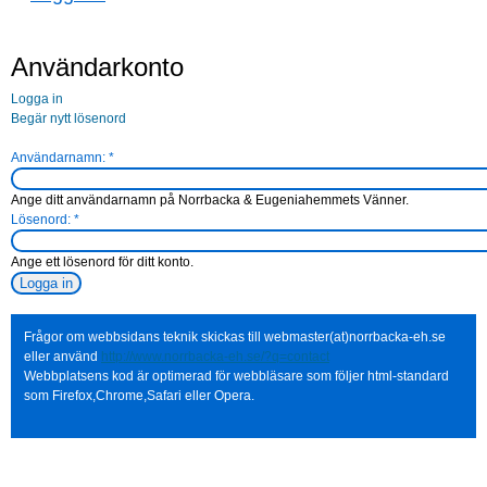
Användarkonto
Logga in
Begär nytt lösenord
Användarnamn:
*
Ange ditt användarnamn på Norrbacka & Eugeniahemmets Vänner.
Lösenord:
*
Ange ett lösenord för ditt konto.
Frågor om webbsidans teknik skickas till webmaster(at)norrbacka-eh.se
eller använd
http://www.norrbacka-eh.se/?q=contact
Webbplatsens kod är optimerad för webbläsare som följer html-standard
som Firefox,Chrome,Safari eller Opera.