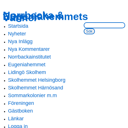
Skip to
Skip to
Norrbacka &
Eugeniahemmets
main
navigation
Vänner
content
Sök på webbsidan:
Startsida
Main menu
Nyheter
Nya Inlägg
Nya Kommentarer
Norrbackainstitutet
Eugeniahemmet
Lidingö Skolhem
Skolhemmet Helsingborg
Skolhemmet Härnösand
Sommarkolonier m.m
Föreningen
Gästboken
Länkar
Logga in