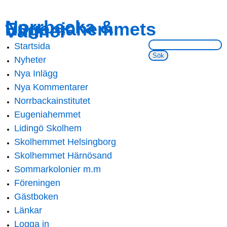
Skip to
Skip to
Norrbacka &
Eugeniahemmets
main
navigation
Vänner
content
Sök på webbsidan:
Startsida
Main menu
Nyheter
Nya Inlägg
Nya Kommentarer
Norrbackainstitutet
Eugeniahemmet
Lidingö Skolhem
Skolhemmet Helsingborg
Skolhemmet Härnösand
Sommarkolonier m.m
Föreningen
Gästboken
Länkar
Logga in