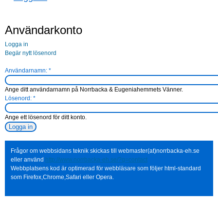
Användarkonto
Logga in
Begär nytt lösenord
Användarnamn:
*
Ange ditt användarnamn på Norrbacka & Eugeniahemmets Vänner.
Lösenord:
*
Ange ett lösenord för ditt konto.
Frågor om webbsidans teknik skickas till webmaster(at)norrbacka-eh.se
eller använd
http://www.norrbacka-eh.se/?q=contact
Webbplatsens kod är optimerad för webbläsare som följer html-standard
som Firefox,Chrome,Safari eller Opera.