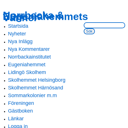
Skip to
Skip to
Norrbacka &
Eugeniahemmets
main
navigation
Vänner
content
Sök på webbsidan:
Startsida
Main menu
Nyheter
Nya Inlägg
Nya Kommentarer
Norrbackainstitutet
Eugeniahemmet
Lidingö Skolhem
Skolhemmet Helsingborg
Skolhemmet Härnösand
Sommarkolonier m.m
Föreningen
Gästboken
Länkar
Logga in