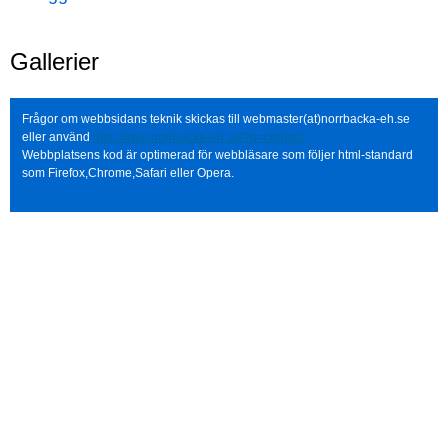
Gallerier
Frågor om webbsidans teknik skickas till webmaster(at)norrbacka-eh.se
eller använd
http://www.norrbacka-eh.se/?q=contact
Webbplatsens kod är optimerad för webbläsare som följer html-standard
som Firefox,Chrome,Safari eller Opera.