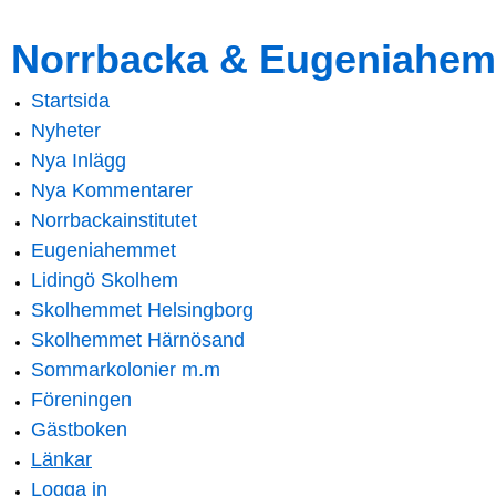
Skip to
Skip to
Norrbacka & Eugeniahem
main
navigation
content
Startsida
Main menu
Nyheter
Nya Inlägg
Nya Kommentarer
Norrbackainstitutet
Eugeniahemmet
Lidingö Skolhem
Skolhemmet Helsingborg
Skolhemmet Härnösand
Sommarkolonier m.m
Föreningen
Gästboken
Länkar
Logga in