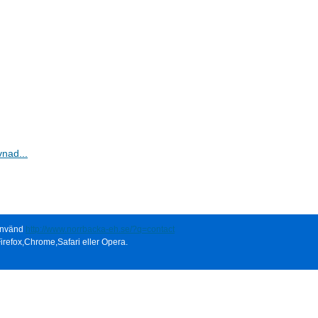
vnad...
 använd
http://www.norrbacka-eh.se/?q=contact
irefox,Chrome,Safari eller Opera.