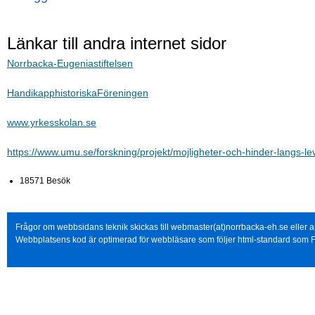
Länkar till andra internet sidor
Norrbacka-Eugeniastiftelsen
HandikapphistoriskaFöreningen
www.yrkesskolan.se
https://www.umu.se/forskning/projekt/mojligheter-och-hinder-langs-le
18571 Besök
Frågor om webbsidans teknik skickas till webmaster(at)norrbacka-eh.se eller
Webbplatsens kod är optimerad för webbläsare som följer html-standard som F