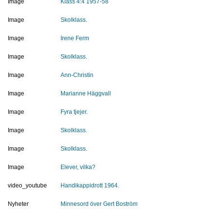
Image
Klass 4:4 1957-58
Image
Skolklass.
Image
Irene Ferm
Image
Skolklass.
Image
Ann-Christin
Image
Marianne Häggvall
Image
Fyra tjejer.
Image
Skolklass.
Image
Skolklass.
Image
Elever, vilka?
video_youtube
Handikappidrott 1964.
Nyheter
Minnesord över Gert Boström