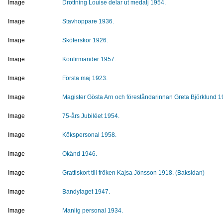
Image
Drottning Louise delar ut medalj 1954.
Image
Stavhoppare 1936.
Image
Sköterskor 1926.
Image
Konfirmander 1957.
Image
Första maj 1923.
Image
Magister Gösta Arn och föreståndarinnan Greta Björklund 1
Image
75-års Jubiléet 1954.
Image
Kökspersonal 1958.
Image
Okänd 1946.
Image
Grattiskort till fröken Kajsa Jönsson 1918. (Baksidan)
Image
Bandylaget 1947.
Image
Manlig personal 1934.