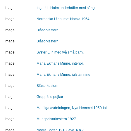
Image
Inga-Lill Holm underhåller med sång.
Image
Norrbacka i final mot Nacka 1964.
Image
Blåsorkestern.
Image
Blåsorkestern.
Image
Syster Elin med två små barn.
Image
Maria Ekmans Minne, interiör.
Image
Maria Ekmans Minne, julstämning.
Image
Blåsorkestern.
Image
Gruppfoto pojkar.
Image
Manliga avdelningen, Nya Hemmet 1950-tal.
Image
Munspelsorkestern 1927.
Image
Nedre Botten 1918, avd. 6 o 7.