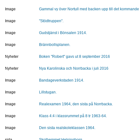
Image
Gammal vy över Nortull med backen upp till det kommande
Image
"Stödtruppen".
Image
Gudstjänst i Bönsalen 1914.
Image
Brännbollsplanen.
Nyheter
Boken "Robert" gavs ut 8 september 2016
Nyheter
Nya Karolinska och Norrbacka i juli 2016
Image
Bandageverkstaden 1914.
Image
Lillstugan.
Image
Realexamen 1964, den sista på Norrbacka.
Image
Klass 4:4 i klassrummet på 8 tr 1963-64.
Image
Den sista realskoleklassen 1964.
sida
Skolhemmet Helsingborg.