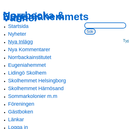
Skip to
Skip to
Norrbacka &
Eugeniahemmets
main
navigation
Vänner
content
Sök på webbsidan:
Startsida
Main menu
Nyheter
Ty
Nya Inlägg
Nya Kommentarer
Norrbackainstitutet
Eugeniahemmet
Lidingö Skolhem
Skolhemmet Helsingborg
Skolhemmet Härnösand
Sommarkolonier m.m
Föreningen
Gästboken
Länkar
Logga in