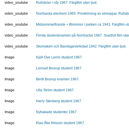
video_youtube
Rullstolar i city 1967. Färgfilm utan ljud.
video_youtube
Norrbacka elevhem 1965. Provkörning av elmoppar. Rullstola
video_youtube
Midsommarfirande + Blommor i parken ca 1943. Färgfilm uta
video_youtube
Första studentexamen på Norrbacka 1967. Svart/vit film utan
video_youtube
Skomakeri och Bandageverkstad 1942. Färgfilm utan ljud.
Image
Kjell-Ove Lernö student 1967.
Image
Lennart Bosrup student 1967.
Image
Bertil Bosrup examen 1967.
Image
Ulla Ström student 1967.
Image
Harry Stenberg student 1967.
Image
Nybakade studenter 1967.
Image
Klas-Åke Nilsson student 1967.