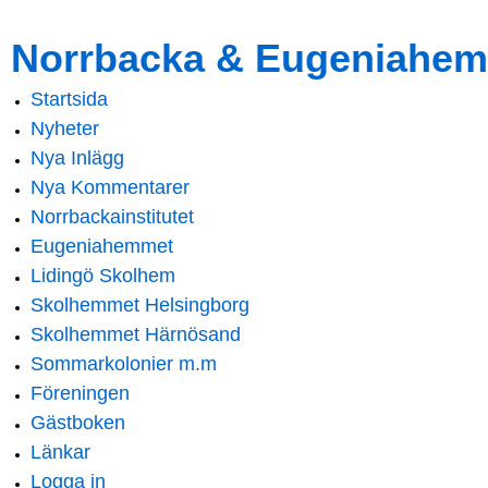
Skip to
Skip to
Norrbacka & Eugeniahem
main
navigation
content
Startsida
Main menu
Nyheter
Nya Inlägg
Nya Kommentarer
Norrbackainstitutet
Eugeniahemmet
Lidingö Skolhem
Skolhemmet Helsingborg
Skolhemmet Härnösand
Sommarkolonier m.m
Föreningen
Gästboken
Länkar
Logga in