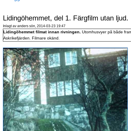
Lidingöhemmet, del 1. Färgfilm utan ljud.
Inlagt av
anders
sön, 2014-03-23 19:47
Lidingöhemmet filmat innan rivningen.
Utomhusvyer på både frams
Askrikefjärden. Filmare okänd.