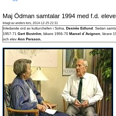
Maj Ödman samtalar 1994 med f.d. elever
Inlagt av
anders
tors, 2014-12-25 22:31
Inledande ord av kulturchefen i Solna,
Desirée Edlund
. Sedan samta
1957-71
Gert Boström
, läkare 1956-70
Marcel d´Avignon
, lärare 
och elev
Ann Persson.