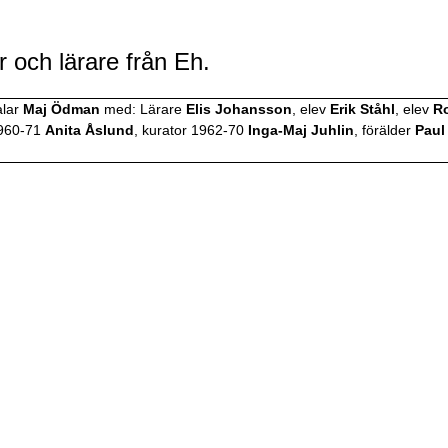
 och lärare från Eh.
lar
Maj Ödman
med: Lärare
Elis Johansson
, elev
Erik Ståhl
, elev
R
1960-71
Anita Åslund
, kurator 1962-70
Inga-Maj Juhlin
, förälder
Paul