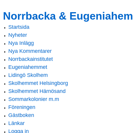
Skip to
Skip to
Norrbacka & Eugeniahem
main
navigation
content
Startsida
Main menu
Nyheter
Nya Inlägg
Nya Kommentarer
Norrbackainstitutet
Eugeniahemmet
Lidingö Skolhem
Skolhemmet Helsingborg
Skolhemmet Härnösand
Sommarkolonier m.m
Föreningen
Gästboken
Länkar
Logga in