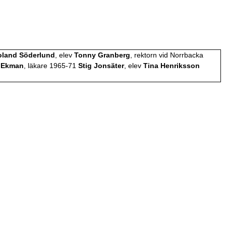
oland Söderlund
, elev
Tonny Granberg
, rektorn vid Norrbacka
 Ekman
, läkare 1965-71
Stig Jonsäter
, elev
Tina Henriksson