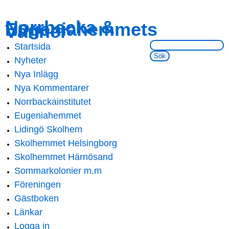
Skip to
Skip to
Norrbacka &
Eugeniahemmets
main
navigation
Vänner
content
Sök på webbsidan:
Startsida
Main menu
Nyheter
Nya Inlägg
Nya Kommentarer
Norrbackainstitutet
Eugeniahemmet
Lidingö Skolhem
Skolhemmet Helsingborg
Skolhemmet Härnösand
Sommarkolonier m.m
Föreningen
Gästboken
Länkar
Logga in