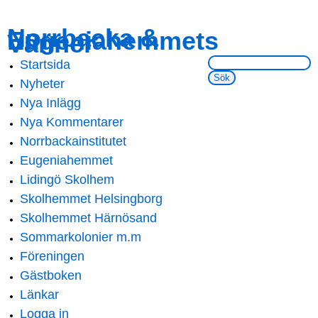
Skip to
Skip to
Norrbacka &
Eugeniahemmets
main
navigation
Vänner
content
Sök på webbsidan:
Startsida
Main menu
Nyheter
Nya Inlägg
Nya Kommentarer
Norrbackainstitutet
Eugeniahemmet
Lidingö Skolhem
Skolhemmet Helsingborg
Skolhemmet Härnösand
Sommarkolonier m.m
Föreningen
Gästboken
Länkar
Logga in