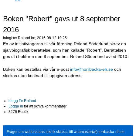
Boken "Robert" gavs ut 8 september
2016
Inlagt av
Roland
fre, 2016-08-12 10:25
En av initiativtagarna till vår förening Roland Söderlund skrev en
självbiografisk berättelse, som han kallade "Robert". Berättelsen
ges ut i bokform den 8 september. Roland Söderlund avled 2010.
Boken kan beställas via vår e-post
info@norrbacka-eh.se
och
skickas utan kostnad till uppgiven adress.
blogg för Roland
Logga in
för att skriva kommentarer
3276 Besök
Frågor om webbsidans teknik skickas till webmaster(at)norrbacka-eh.se