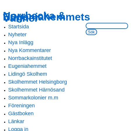
Skip to
Skip to
Norrbacka &
Eugeniahemmets
main
navigation
Vänner
content
Sök på webbsidan:
Startsida
Main menu
Nyheter
Nya Inlägg
Nya Kommentarer
Norrbackainstitutet
Eugeniahemmet
Lidingö Skolhem
Skolhemmet Helsingborg
Skolhemmet Härnösand
Sommarkolonier m.m
Föreningen
Gästboken
Länkar
Logga in