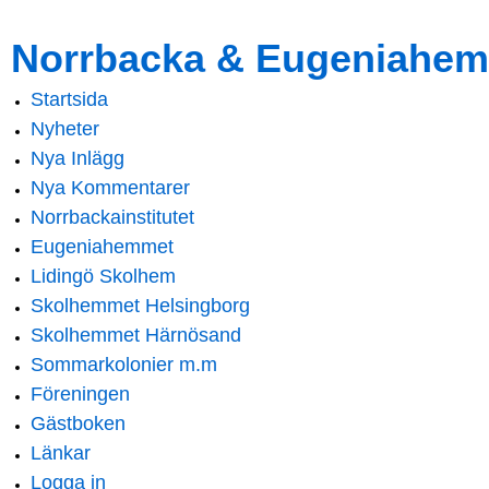
Skip to
Skip to
Norrbacka & Eugeniahem
main
navigation
content
Startsida
Main menu
Nyheter
Nya Inlägg
Nya Kommentarer
Norrbackainstitutet
Eugeniahemmet
Lidingö Skolhem
Skolhemmet Helsingborg
Skolhemmet Härnösand
Sommarkolonier m.m
Föreningen
Gästboken
Länkar
Logga in