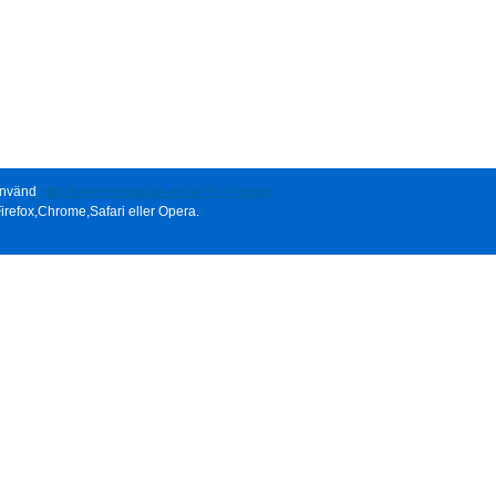
 använd
http://www.norrbacka-eh.se/?q=contact
irefox,Chrome,Safari eller Opera.