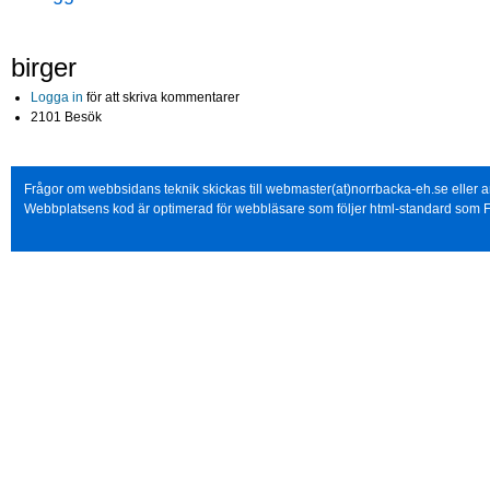
birger
Logga in
för att skriva kommentarer
2101 Besök
Frågor om webbsidans teknik skickas till webmaster(at)norrbacka-eh.se eller
Webbplatsens kod är optimerad för webbläsare som följer html-standard som F