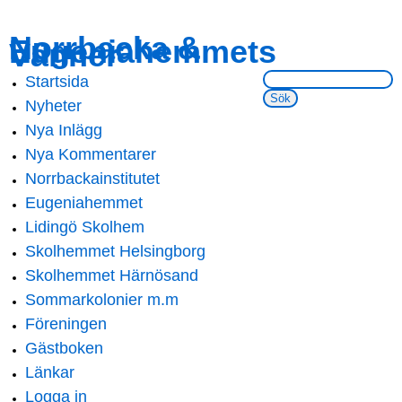
Skip to
Skip to
Norrbacka &
Eugeniahemmets
main
navigation
Vänner
content
Sök på webbsidan:
Startsida
Main menu
Nyheter
Nya Inlägg
Nya Kommentarer
Norrbackainstitutet
Eugeniahemmet
Lidingö Skolhem
Skolhemmet Helsingborg
Skolhemmet Härnösand
Sommarkolonier m.m
Föreningen
Gästboken
Länkar
Logga in