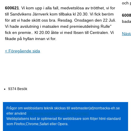
och 
600621
. Vi kom upp i alla fall, medvetslösa av trötthet, vi for
till Sandvikens Järnverk kom tillbaka kl 20.30. Vi fick beröm
600
för att vi hade skött oss bra. Resdag. Onsdagen den 22 Juli.
bada
Vi hade avslutning i matsalen med premieutdelning Rulle"
fick en premie.. Kl 20.00 åkte vi med Ibsen till Centralen. Vi
Näst
fikade på hyllan innan vi for.
< Föregående sida
9374 Besök
Frågor om webbsidans teknik skickas till webmaster(at)norrbacka-eh.se
eller använd
http://www.norrbacka-eh.se/?q=contact
Webbplatsens kod är optimerad för webbläsare som följer html-standard
som Firefox,Chrome,Safari eller Opera.