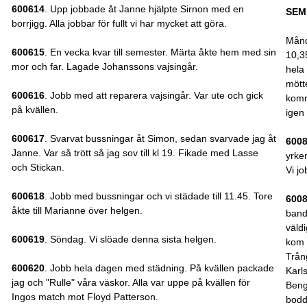
600614
. Upp jobbade åt Janne hjälpte Sirnon med en
SEM
borrjigg. Alla jobbar för fullt vi har mycket att göra.
Månd
600615
. En vecka kvar till semester. Märta åkte hem med sin
10,35
mor och far. Lagade Johanssons vajsingår.
hela
mött
600616
. Jobb med att reparera vajsingår. Var ute och gick
komm
på kvällen.
igen
600617
. Svarvat bussningar åt Simon, sedan svarvade jag åt
600
Janne. Var så trött så jag sov till kl 19. Fikade med Lasse
yrken
och Stickan.
Vi jo
600618
. Jobb med bussningar och vi städade till 11.45. Tore
600
åkte till Marianne över helgen.
band
väldi
600619
. Söndag. Vi slöade denna sista helgen.
kom 
Trån
600620
. Jobb hela dagen med städning. På kvällen packade
Karl
jag och "Rulle" våra väskor. Alla var uppe på kvällen för
Beng
Ingos match mot Floyd Patterson.
bodd