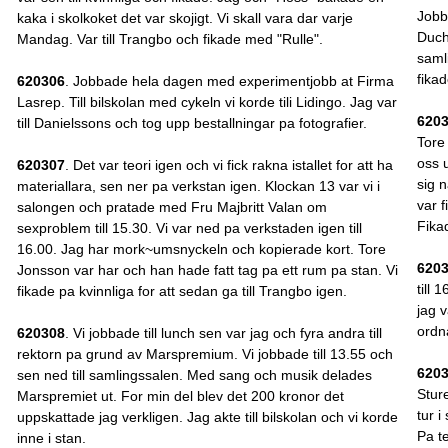
Jobb
kaka i skolkoket det var skojigt. Vi skall vara dar varje
Ducha
Mandag. Var till Trangbo och fikade med "Rulle".
saml
fikad
620306
. Jobbade hela dagen med experimentjobb at Firma
Lasrep. Till bilskolan med cykeln vi korde tili Lidingo. Jag var
620
till Danielssons och tog upp bestallningar pa fotografier.
Tore
oss u
620307
. Det var teori igen och vi fick rakna istallet for att ha
sig n
materiallara, sen ner pa verkstan igen. Klockan 13 var vi i
var 
salongen och pratade med Fru Majbritt Valan om
Fikad
sexproblem till 15.30. Vi var ned pa verkstaden igen till
16.00. Jag har mork~umsnyckeln och kopierade kort. Tore
620
Jonsson var har och han hade fatt tag pa ett rum pa stan. Vi
till 
fikade pa kvinnliga for att sedan ga till Trangbo igen.
jag 
ordn
620308
. Vi jobbade till lunch sen var jag och fyra andra till
rektorn pa grund av Marspremium. Vi jobbade till 13.55 och
620
sen ned till samlingssalen. Med sang och musik delades
Stur
Marspremiet ut. For min del blev det 200 kronor det
tur i
uppskattade jag verkligen. Jag akte till bilskolan och vi korde
Pa te
inne i stan.