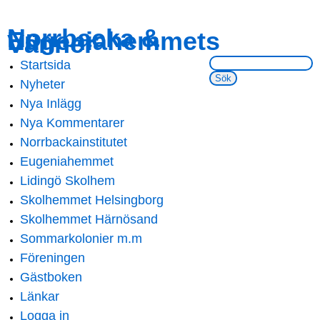
Skip to
Skip to
Norrbacka &
Eugeniahemmets
main
navigation
Vänner
content
Sök på webbsidan:
Startsida
Main menu
Nyheter
Nya Inlägg
Nya Kommentarer
Norrbackainstitutet
Eugeniahemmet
Lidingö Skolhem
Skolhemmet Helsingborg
Skolhemmet Härnösand
Sommarkolonier m.m
Föreningen
Gästboken
Länkar
Logga in