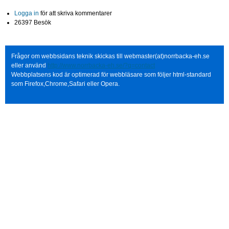
Logga in
för att skriva kommentarer
26397 Besök
Frågor om webbsidans teknik skickas till webmaster(at)norrbacka-eh.se
eller använd
http://www.norrbacka-eh.se/?q=contact
Webbplatsens kod är optimerad för webbläsare som följer html-standard
som Firefox,Chrome,Safari eller Opera.