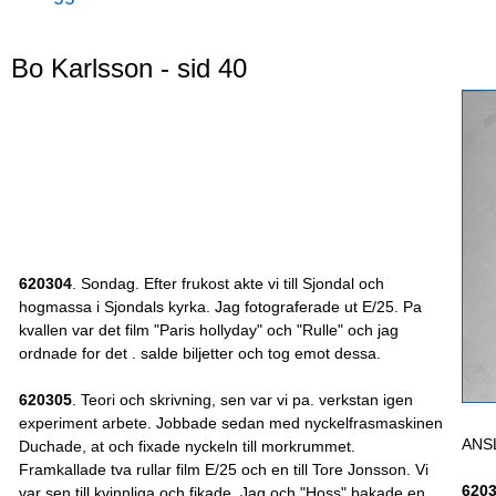
Bo Karlsson - sid 40
620304
. Sondag. Efter frukost akte vi till Sjondal och
hogmassa i Sjondals kyrka. Jag fotograferade ut E/25. Pa
kvallen var det film "Paris hollyday" och "Rulle" och jag
ordnade for det . salde biljetter och tog emot dessa.
620305
. Teori och skrivning, sen var vi pa. verkstan igen
experiment arbete. Jobbade sedan med nyckelfrasmaskinen
ANS
Duchade, at och fixade nyckeln till morkrummet.
Framkallade tva rullar film E/25 och en till Tore Jonsson. Vi
620
var sen till kvinnliga och fikade. Jag och "Hoss" bakade en