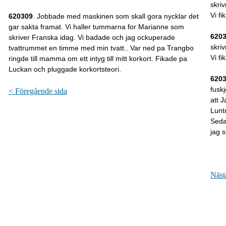
skri
Vi fi
620309
. Jobbade med maskinen som skall gora nycklar det
gar sakta framat. Vi haller tummarna for Marianne som
620
skriver Franska idag. Vi badade och jag ockuperade
skri
tvattrummet en timme med min tvatt.. Var ned pa Trangbo
Vi fi
ringde till mamma om ett intyg till mitt korkort. Fikade pa
Luckan och pluggade korkortsteori.
620
fusk
< Föregående sida
att 
Lunt
Seda
jag 
Näst