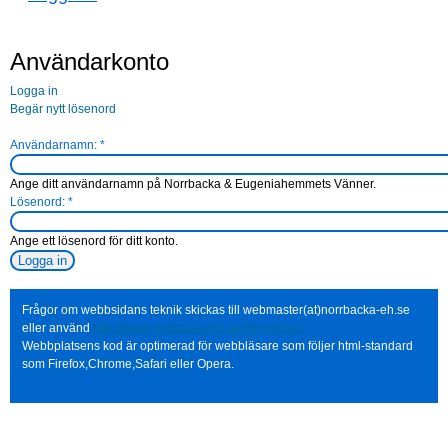
Användarkonto
Logga in
Begär nytt lösenord
Användarnamn:
*
Ange ditt användarnamn på Norrbacka & Eugeniahemmets Vänner.
Lösenord:
*
Ange ett lösenord för ditt konto.
Frågor om webbsidans teknik skickas till webmaster(at)norrbacka-eh.se
eller använd
http://www.norrbacka-eh.se/?q=contact
Webbplatsens kod är optimerad för webbläsare som följer html-standard
som Firefox,Chrome,Safari eller Opera.