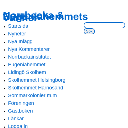
Skip to
Skip to
Norrbacka &
Eugeniahemmets
main
navigation
Vänner
content
Sök på webbsidan:
Startsida
Main menu
Nyheter
Nya Inlägg
Nya Kommentarer
Norrbackainstitutet
Eugeniahemmet
Lidingö Skolhem
Skolhemmet Helsingborg
Skolhemmet Härnösand
Sommarkolonier m.m
Föreningen
Gästboken
Länkar
Logga in