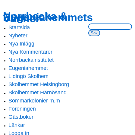
Skip to
Skip to
Norrbacka &
Eugeniahemmets
main
navigation
Vänner
content
Sök på webbsidan:
Startsida
Main menu
Nyheter
Nya Inlägg
Nya Kommentarer
Norrbackainstitutet
Eugeniahemmet
Lidingö Skolhem
Skolhemmet Helsingborg
Skolhemmet Härnösand
Sommarkolonier m.m
Föreningen
Gästboken
Länkar
Logga in