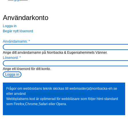
Användarkonto
Logga in
Begär nytt lösenord
Användarnamn:
*
Ange ditt användarnamn på Norrbacka & Eugeniahemmets Vänner.
Lösenord:
*
Ange ett lösenord för ditt konto.
Frågor om webbsidans teknik skickas till webmaster(at)norrbacka-eh.se
eller använd
http://www.norrbacka-eh.se/?q=contact
Webbplatsens kod är optimerad för webbläsare som följer html-standard
som Firefox,Chrome,Safari eller Opera.