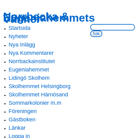
Skip to
Skip to
Norrbacka &
Eugeniahemmets
main
navigation
Vänner
content
Sök på webbsidan:
Startsida
Main menu
Nyheter
Nya Inlägg
Nya Kommentarer
Norrbackainstitutet
Eugeniahemmet
Lidingö Skolhem
Skolhemmet Helsingborg
Skolhemmet Härnösand
Sommarkolonier m.m
Föreningen
Gästboken
Länkar
Logga in