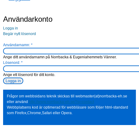
Användarkonto
Logga in
Begär nytt lösenord
Användarnamn:
*
Ange ditt användarnamn på Norrbacka & Eugeniahemmets Vänner.
Lösenord:
*
Ange ett lösenord för ditt konto.
Frågor om webbsidans teknik skickas till webmaster(at)norrbacka-eh.se
eller använd
http://www.norrbacka-eh.se/?q=contact
Webbplatsens kod är optimerad för webbläsare som följer html-standard
som Firefox,Chrome,Safari eller Opera.