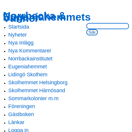
Skip to
Skip to
Norrbacka &
Eugeniahemmets
main
navigation
Vänner
content
Sök på webbsidan:
Startsida
Main menu
Nyheter
Nya Inlägg
Nya Kommentarer
Norrbackainstitutet
Eugeniahemmet
Lidingö Skolhem
Skolhemmet Helsingborg
Skolhemmet Härnösand
Sommarkolonier m.m
Föreningen
Gästboken
Länkar
Logga in