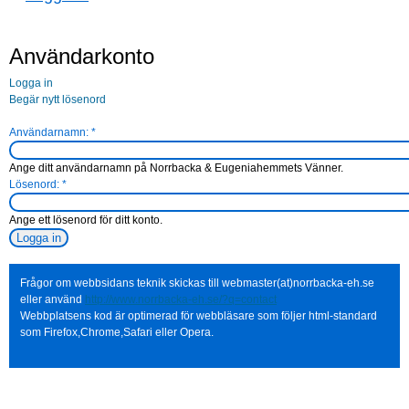
Användarkonto
Logga in
Begär nytt lösenord
Användarnamn:
*
Ange ditt användarnamn på Norrbacka & Eugeniahemmets Vänner.
Lösenord:
*
Ange ett lösenord för ditt konto.
Frågor om webbsidans teknik skickas till webmaster(at)norrbacka-eh.se
eller använd
http://www.norrbacka-eh.se/?q=contact
Webbplatsens kod är optimerad för webbläsare som följer html-standard
som Firefox,Chrome,Safari eller Opera.