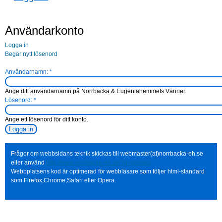
Användarkonto
Logga in
Begär nytt lösenord
Användarnamn:
*
Ange ditt användarnamn på Norrbacka & Eugeniahemmets Vänner.
Lösenord:
*
Ange ett lösenord för ditt konto.
Frågor om webbsidans teknik skickas till webmaster(at)norrbacka-eh.se
eller använd
http://www.norrbacka-eh.se/?q=contact
Webbplatsens kod är optimerad för webbläsare som följer html-standard
som Firefox,Chrome,Safari eller Opera.