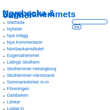
Skip to
Skip to
Norrbacka &
Eugeniahemmets
main
navigation
Vänner
content
Sök på webbsidan:
Startsida
Main menu
Nyheter
Nya Inlägg
Nya Kommentarer
Norrbackainstitutet
Eugeniahemmet
Lidingö Skolhem
Skolhemmet Helsingborg
Skolhemmet Härnösand
Sommarkolonier m.m
Föreningen
Gästboken
Länkar
Logga in