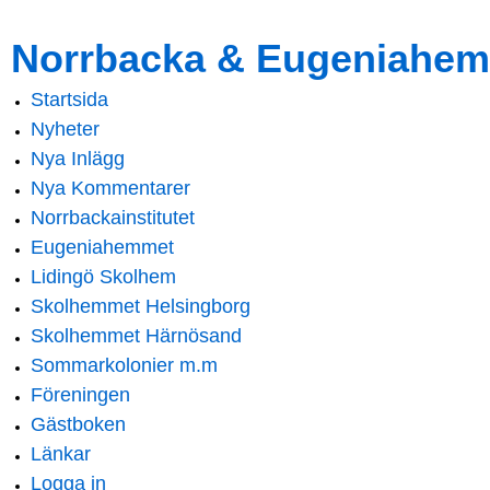
Skip to
Skip to
Norrbacka & Eugeniahem
main
navigation
content
Startsida
Main menu
Nyheter
Nya Inlägg
Nya Kommentarer
Norrbackainstitutet
Eugeniahemmet
Lidingö Skolhem
Skolhemmet Helsingborg
Skolhemmet Härnösand
Sommarkolonier m.m
Föreningen
Gästboken
Länkar
Logga in