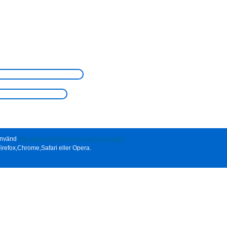
 använd
http://www.norrbacka-eh.se/?q=contact
irefox,Chrome,Safari eller Opera.