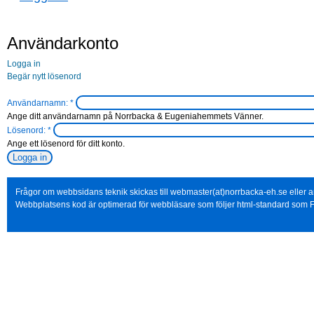
Användarkonto
Logga in
Begär nytt lösenord
Användarnamn:
*
Ange ditt användarnamn på Norrbacka & Eugeniahemmets Vänner.
Lösenord:
*
Ange ett lösenord för ditt konto.
Frågor om webbsidans teknik skickas till webmaster(at)norrbacka-eh.se eller
Webbplatsens kod är optimerad för webbläsare som följer html-standard som F