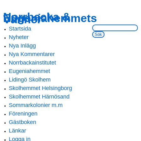
Skip to
Skip to
Norrbacka &
Eugeniahemmets
main
navigation
Vänner
content
Sök på webbsidan:
Startsida
Main menu
Nyheter
Nya Inlägg
Nya Kommentarer
Norrbackainstitutet
Eugeniahemmet
Lidingö Skolhem
Skolhemmet Helsingborg
Skolhemmet Härnösand
Sommarkolonier m.m
Föreningen
Gästboken
Länkar
Logga in