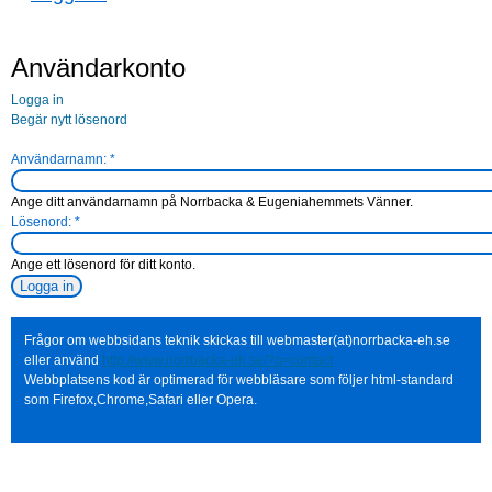
Användarkonto
Logga in
Begär nytt lösenord
Användarnamn:
*
Ange ditt användarnamn på Norrbacka & Eugeniahemmets Vänner.
Lösenord:
*
Ange ett lösenord för ditt konto.
Frågor om webbsidans teknik skickas till webmaster(at)norrbacka-eh.se
eller använd
http://www.norrbacka-eh.se/?q=contact
Webbplatsens kod är optimerad för webbläsare som följer html-standard
som Firefox,Chrome,Safari eller Opera.