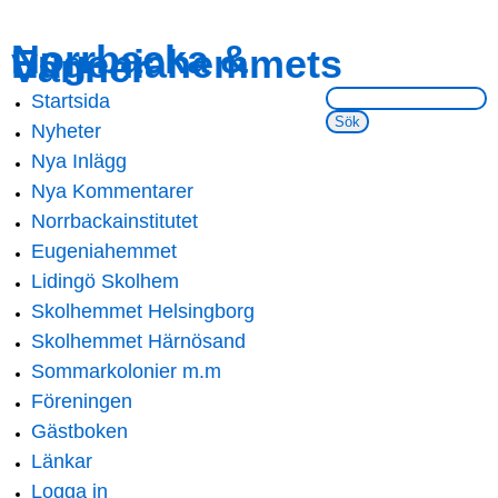
Skip to
Skip to
Norrbacka &
Eugeniahemmets
main
navigation
Vänner
content
Sök på webbsidan:
Startsida
Main menu
Nyheter
Nya Inlägg
Nya Kommentarer
Norrbackainstitutet
Eugeniahemmet
Lidingö Skolhem
Skolhemmet Helsingborg
Skolhemmet Härnösand
Sommarkolonier m.m
Föreningen
Gästboken
Länkar
Logga in