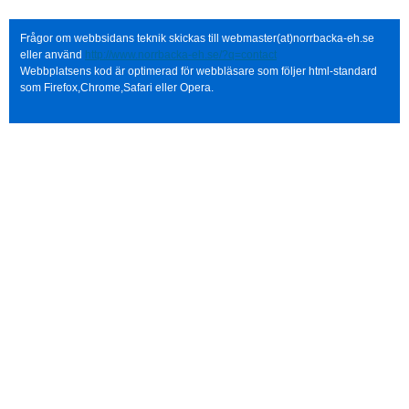
Frågor om webbsidans teknik skickas till webmaster(at)norrbacka-eh.se
eller använd
http://www.norrbacka-eh.se/?q=contact
Webbplatsens kod är optimerad för webbläsare som följer html-standard
som Firefox,Chrome,Safari eller Opera.