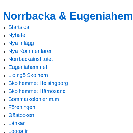
Skip to
Skip to
Norrbacka & Eugeniahem
main
navigation
content
Startsida
Main menu
Nyheter
Nya Inlägg
Nya Kommentarer
Norrbackainstitutet
Eugeniahemmet
Lidingö Skolhem
Skolhemmet Helsingborg
Skolhemmet Härnösand
Sommarkolonier m.m
Föreningen
Gästboken
Länkar
Logga in