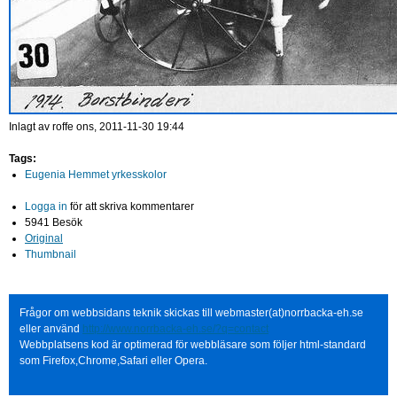
Inlagt av
roffe
ons, 2011-11-30 19:44
Tags:
Eugenia Hemmet yrkesskolor
Logga in
för att skriva kommentarer
5941 Besök
Original
Thumbnail
Frågor om webbsidans teknik skickas till webmaster(at)norrbacka-eh.se
eller använd
http://www.norrbacka-eh.se/?q=contact
Webbplatsens kod är optimerad för webbläsare som följer html-standard
som Firefox,Chrome,Safari eller Opera.