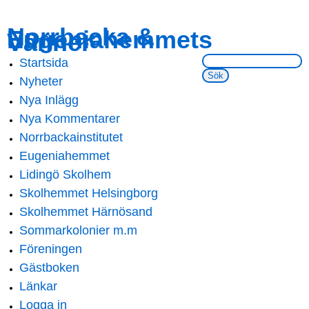
Skip to
Skip to
Norrbacka &
Eugeniahemmets
main
navigation
Vänner
content
Sök på webbsidan:
Startsida
Main menu
Nyheter
Nya Inlägg
Nya Kommentarer
Norrbackainstitutet
Eugeniahemmet
Lidingö Skolhem
Skolhemmet Helsingborg
Skolhemmet Härnösand
Sommarkolonier m.m
Föreningen
Gästboken
Länkar
Logga in