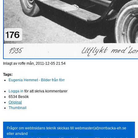
Inlagt av
roffe
mån, 2011-12-05 21:54
Tags:
Eugenia Hemmet - Bilder från förr
Logga in
för att skriva kommentarer
6534 Besök
Original
Thumbnail
Frågor om webbsidans teknik skickas till webmaster(at)norrbacka-eh.se
eller använd
http://www.norrbacka-eh.se/?q=contact