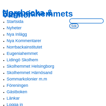
Skip to
Skip to
Norrbacka &
Eugeniahemmets
main
navigation
Vänner
content
Sök på webbsidan:
Startsida
Main menu
Nyheter
Nya Inlägg
Nya Kommentarer
Norrbackainstitutet
Eugeniahemmet
Lidingö Skolhem
Skolhemmet Helsingborg
Skolhemmet Härnösand
Sommarkolonier m.m
Föreningen
Gästboken
Länkar
Logga in