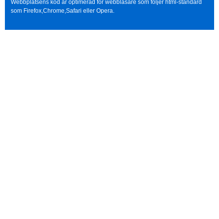
Webbplatsens kod är optimerad för webbläsare som följer html-standard
som Firefox,Chrome,Safari eller Opera.