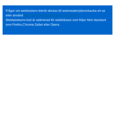
Frågor om webbsidans teknik skickas till webmaster(at)norrbacka-eh.se
eller använd
http://www.norrbacka-eh.se/?q=contact
Webbplatsens kod är optimerad för webbläsare som följer html-standard
som Firefox,Chrome,Safari eller Opera.