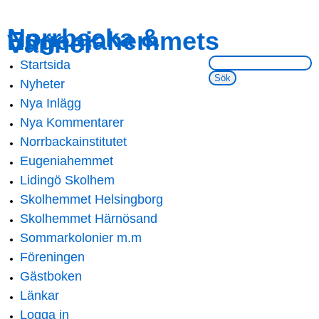
Skip to
Skip to
Norrbacka &
Eugeniahemmets
main
navigation
Vänner
content
Sök på webbsidan:
Startsida
Main menu
Nyheter
Nya Inlägg
Nya Kommentarer
Norrbackainstitutet
Eugeniahemmet
Lidingö Skolhem
Skolhemmet Helsingborg
Skolhemmet Härnösand
Sommarkolonier m.m
Föreningen
Gästboken
Länkar
Logga in