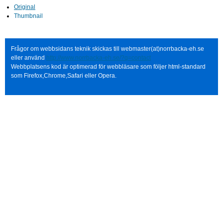
Original
Thumbnail
Frågor om webbsidans teknik skickas till webmaster(at)norrbacka-eh.se
eller använd
http://www.norrbacka-eh.se/?q=contact
Webbplatsens kod är optimerad för webbläsare som följer html-standard
som Firefox,Chrome,Safari eller Opera.