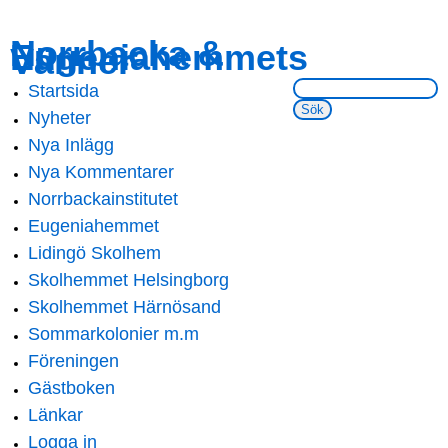
Skip to
Skip to
Norrbacka &
Eugeniahemmets
main
navigation
Vänner
content
Sök på webbsidan:
Startsida
Main menu
Nyheter
Nya Inlägg
Nya Kommentarer
Norrbackainstitutet
Eugeniahemmet
Lidingö Skolhem
Skolhemmet Helsingborg
Skolhemmet Härnösand
Sommarkolonier m.m
Föreningen
Gästboken
Länkar
Logga in