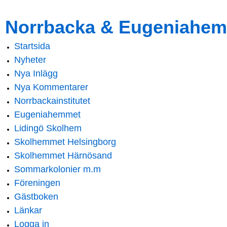
Skip to
Skip to
Norrbacka & Eugeniahem
main
navigation
content
Startsida
Main menu
Nyheter
Nya Inlägg
Nya Kommentarer
Norrbackainstitutet
Eugeniahemmet
Lidingö Skolhem
Skolhemmet Helsingborg
Skolhemmet Härnösand
Sommarkolonier m.m
Föreningen
Gästboken
Länkar
Logga in