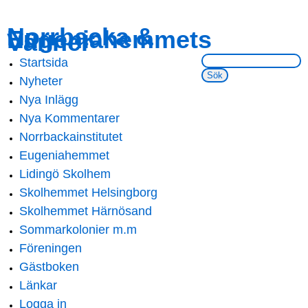
Skip to
Skip to
Norrbacka &
Eugeniahemmets
main
navigation
Vänner
content
Sök på webbsidan:
Startsida
Main menu
Nyheter
Nya Inlägg
Nya Kommentarer
Norrbackainstitutet
Eugeniahemmet
Lidingö Skolhem
Skolhemmet Helsingborg
Skolhemmet Härnösand
Sommarkolonier m.m
Föreningen
Gästboken
Länkar
Logga in