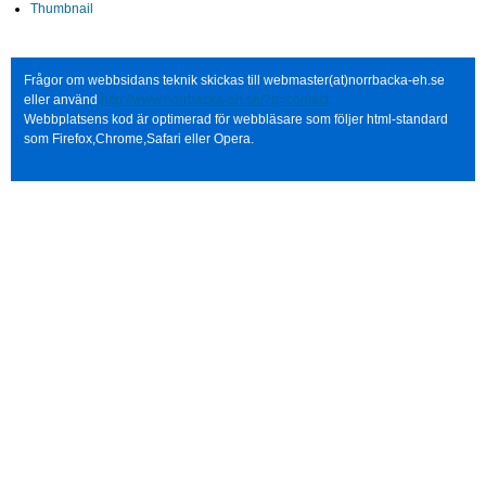
Thumbnail
Frågor om webbsidans teknik skickas till webmaster(at)norrbacka-eh.se
eller använd
http://www.norrbacka-eh.se/?q=contact
Webbplatsens kod är optimerad för webbläsare som följer html-standard
som Firefox,Chrome,Safari eller Opera.