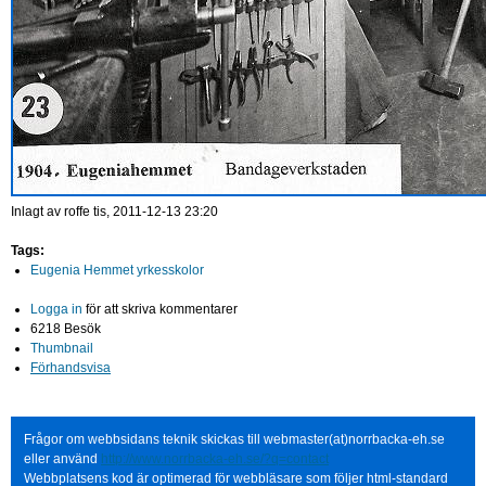
Inlagt av
roffe
tis, 2011-12-13 23:20
Tags:
Eugenia Hemmet yrkesskolor
Logga in
för att skriva kommentarer
6218 Besök
Thumbnail
Förhandsvisa
Frågor om webbsidans teknik skickas till webmaster(at)norrbacka-eh.se
eller använd
http://www.norrbacka-eh.se/?q=contact
Webbplatsens kod är optimerad för webbläsare som följer html-standard