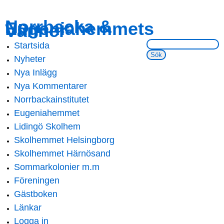
Skip to
Skip to
Norrbacka &
Eugeniahemmets
main
navigation
Vänner
content
Sök på webbsidan:
Startsida
Main menu
Nyheter
Nya Inlägg
Nya Kommentarer
Norrbackainstitutet
Eugeniahemmet
Lidingö Skolhem
Skolhemmet Helsingborg
Skolhemmet Härnösand
Sommarkolonier m.m
Föreningen
Gästboken
Länkar
Logga in