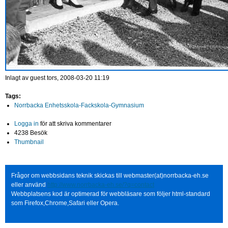
Inlagt av
guest
tors, 2008-03-20 11:19
Tags:
Norrbacka Enhetsskola-Fackskola-Gymnasium
Logga in
för att skriva kommentarer
4238 Besök
Thumbnail
Frågor om webbsidans teknik skickas till webmaster(at)norrbacka-eh.se
eller använd
http://www.norrbacka-eh.se/?q=contact
Webbplatsens kod är optimerad för webbläsare som följer html-standard
som Firefox,Chrome,Safari eller Opera.