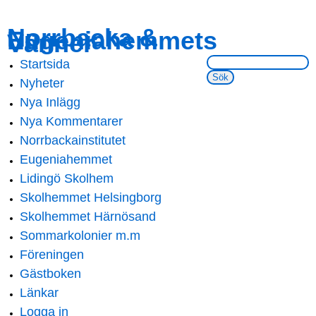
Skip to
Skip to
Norrbacka &
Eugeniahemmets
main
navigation
Vänner
content
Sök på webbsidan:
Startsida
Main menu
Nyheter
Nya Inlägg
Nya Kommentarer
Norrbackainstitutet
Eugeniahemmet
Lidingö Skolhem
Skolhemmet Helsingborg
Skolhemmet Härnösand
Sommarkolonier m.m
Föreningen
Gästboken
Länkar
Logga in