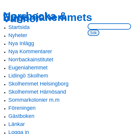
Skip to
Skip to
Norrbacka &
Eugeniahemmets
main
navigation
Vänner
content
Sök på webbsidan:
Startsida
Main menu
Nyheter
Nya Inlägg
Nya Kommentarer
Norrbackainstitutet
Eugeniahemmet
Lidingö Skolhem
Skolhemmet Helsingborg
Skolhemmet Härnösand
Sommarkolonier m.m
Föreningen
Gästboken
Länkar
Logga in