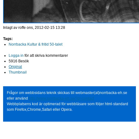
Inlagt av
roffe
ons, 2012-02-15 13:28
Tags:
Norrbacka Kultur & fritid 50-talet
Logga in
för att skriva kommentarer
5916 Besök
Original
Thumbnail
Frågor om webbsidans teknik skickas till webmaster(at)norrbacka-eh.se
eller använd
http://www.norrbacka-eh.se/?q=contact
Webbplatsens kod är optimerad för webbläsare som följer html-standard
som Firefox,Chrome,Safari eller Opera.