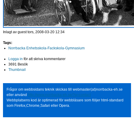
Inlagt av
guest
tors, 2008-03-20 12:34
Tags:
Norrbacka Enhetsskola-Fackskola-Gymnasium
Logga in
för att skriva kommentarer
3691 Besök
Thumbnail
Frågor om webbsidans teknik skickas till webmaster(at)norrbacka-eh.se
eller använd
http://www.norrbacka-eh.se/?q=contact
Webbplatsens kod är optimerad för webbläsare som följer html-standard
som Firefox,Chrome,Safari eller Opera.