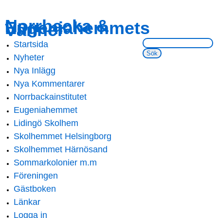
Skip to
Skip to
Norrbacka &
Eugeniahemmets
main
navigation
Vänner
content
Sök på webbsidan:
Startsida
Main menu
Nyheter
Nya Inlägg
Nya Kommentarer
Norrbackainstitutet
Eugeniahemmet
Lidingö Skolhem
Skolhemmet Helsingborg
Skolhemmet Härnösand
Sommarkolonier m.m
Föreningen
Gästboken
Länkar
Logga in