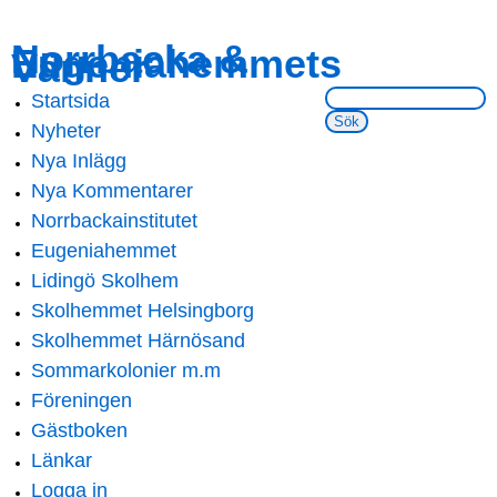
Skip to
Skip to
Norrbacka &
Eugeniahemmets
main
navigation
Vänner
content
Sök på webbsidan:
Startsida
Main menu
Nyheter
Nya Inlägg
Nya Kommentarer
Norrbackainstitutet
Eugeniahemmet
Lidingö Skolhem
Skolhemmet Helsingborg
Skolhemmet Härnösand
Sommarkolonier m.m
Föreningen
Gästboken
Länkar
Logga in