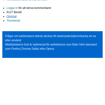
Logga in
för att skriva kommentarer
6127 Besök
Original
Thumbnail
Frågor om webbsidans teknik skickas till webmaster(at)norrbacka-eh.se
eller använd
http://www.norrbacka-eh.se/?q=contact
Webbplatsens kod är optimerad för webbläsare som följer html-standard
som Firefox,Chrome,Safari eller Opera.