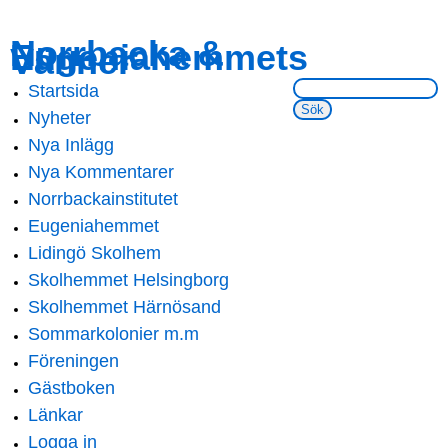
Skip to
Skip to
Norrbacka &
Eugeniahemmets
main
navigation
Vänner
content
Sök på webbsidan:
Startsida
Main menu
Nyheter
Nya Inlägg
Nya Kommentarer
Norrbackainstitutet
Eugeniahemmet
Lidingö Skolhem
Skolhemmet Helsingborg
Skolhemmet Härnösand
Sommarkolonier m.m
Föreningen
Gästboken
Länkar
Logga in