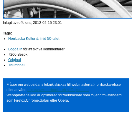
Inlagt av
roffe
ons, 2012-02-15 23:01
Tags:
Norrbacka Kultur & fritid 50-talet
Logga in
för att skriva kommentarer
7200 Besök
Original
Thumbnail
Frågor om webbsidans teknik skickas till webmaster(at)norrbacka-eh.se
eller använd
http://www.norrbacka-eh.se/?q=contact
Webbplatsens kod är optimerad för webbläsare som följer html-standard
som Firefox,Chrome,Safari eller Opera.