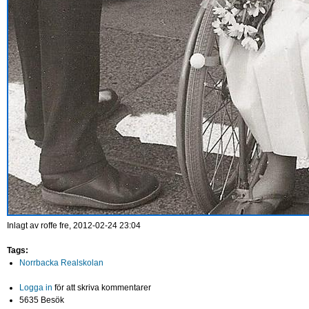
Inlagt av
roffe
fre, 2012-02-24 23:04
Tags:
Norrbacka Realskolan
Logga in
för att skriva kommentarer
5635 Besök