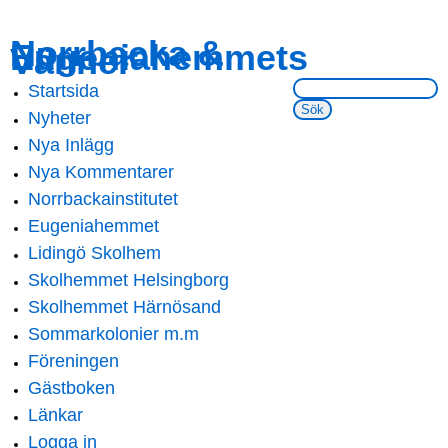
Skip to
Skip to
Norrbacka &
Eugeniahemmets
main
navigation
Vänner
content
Sök på webbsidan:
Startsida
Main menu
Nyheter
Nya Inlägg
Nya Kommentarer
Norrbackainstitutet
Eugeniahemmet
Lidingö Skolhem
Skolhemmet Helsingborg
Skolhemmet Härnösand
Sommarkolonier m.m
Föreningen
Gästboken
Länkar
Logga in