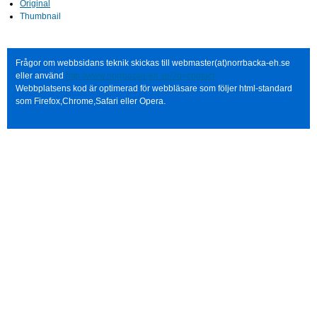
Original
Thumbnail
Frågor om webbsidans teknik skickas till webmaster(at)norrbacka-eh.se
eller använd
http://www.norrbacka-eh.se/?q=contact
Webbplatsens kod är optimerad för webbläsare som följer html-standard
som Firefox,Chrome,Safari eller Opera.