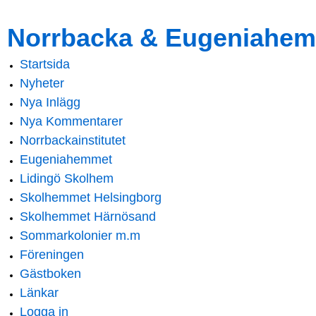
Skip to
Skip to
Norrbacka & Eugeniahem
main
navigation
content
Startsida
Main menu
Nyheter
Nya Inlägg
Nya Kommentarer
Norrbackainstitutet
Eugeniahemmet
Lidingö Skolhem
Skolhemmet Helsingborg
Skolhemmet Härnösand
Sommarkolonier m.m
Föreningen
Gästboken
Länkar
Logga in