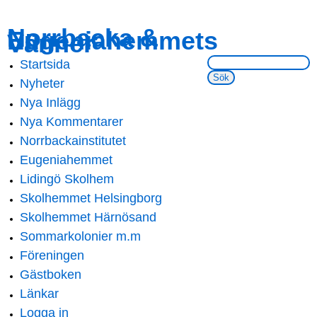
Skip to
Skip to
Norrbacka &
Eugeniahemmets
main
navigation
Vänner
content
Sök på webbsidan:
Startsida
Main menu
Nyheter
Nya Inlägg
Nya Kommentarer
Norrbackainstitutet
Eugeniahemmet
Lidingö Skolhem
Skolhemmet Helsingborg
Skolhemmet Härnösand
Sommarkolonier m.m
Föreningen
Gästboken
Länkar
Logga in