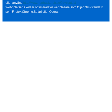
eller använd
http://www.norrbacka-eh.se/?q=contact
Webbplatsens kod är optimerad för webbläsare som följer html-standard
som Firefox,Chrome,Safari eller Opera.