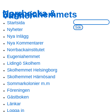
Skip to
Skip to
Norrbacka &
Eugeniahemmets
main
navigation
Vänner
content
Sök på webbsidan:
Startsida
Main menu
Nyheter
Nya Inlägg
Nya Kommentarer
Norrbackainstitutet
Eugeniahemmet
Lidingö Skolhem
Skolhemmet Helsingborg
Skolhemmet Härnösand
Sommarkolonier m.m
Föreningen
Gästboken
Länkar
Logga in