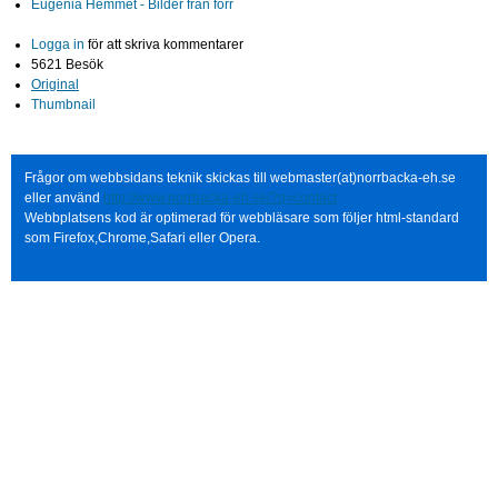
Eugenia Hemmet - Bilder från förr
Logga in
för att skriva kommentarer
5621 Besök
Original
Thumbnail
Frågor om webbsidans teknik skickas till webmaster(at)norrbacka-eh.se
eller använd
http://www.norrbacka-eh.se/?q=contact
Webbplatsens kod är optimerad för webbläsare som följer html-standard
som Firefox,Chrome,Safari eller Opera.