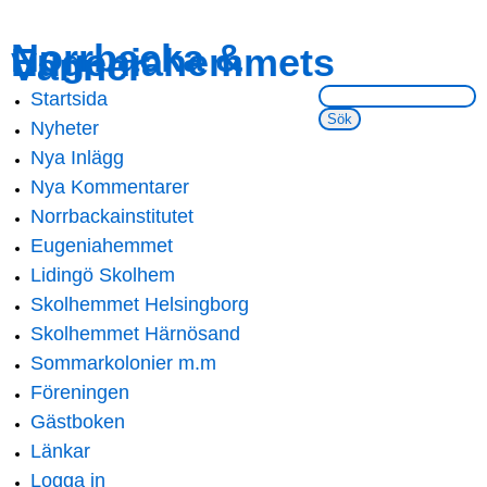
Skip to
Skip to
Norrbacka &
Eugeniahemmets
main
navigation
Vänner
content
Sök på webbsidan:
Startsida
Main menu
Nyheter
Nya Inlägg
Nya Kommentarer
Norrbackainstitutet
Eugeniahemmet
Lidingö Skolhem
Skolhemmet Helsingborg
Skolhemmet Härnösand
Sommarkolonier m.m
Föreningen
Gästboken
Länkar
Logga in