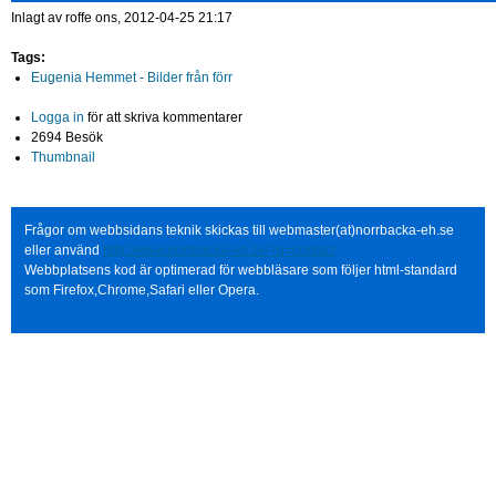
Inlagt av
roffe
ons, 2012-04-25 21:17
Tags:
Eugenia Hemmet - Bilder från förr
Logga in
för att skriva kommentarer
2694 Besök
Thumbnail
Frågor om webbsidans teknik skickas till webmaster(at)norrbacka-eh.se
eller använd
http://www.norrbacka-eh.se/?q=contact
Webbplatsens kod är optimerad för webbläsare som följer html-standard
som Firefox,Chrome,Safari eller Opera.